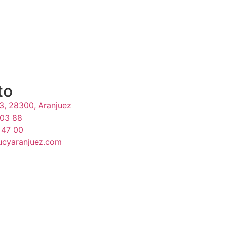
to
33, 28300, Aranjuez
 03 88
 47 00
ucyaranjuez.com