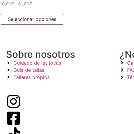
19,00
€
61,00
€
-
Seleccionar opciones
Sobre nosotros
¿N
Cuidado de las joyas
Ca
Guía de tallas
FA
Talleres propios
Té