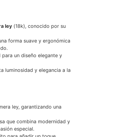
a ley
(18k), conocido por su
 una forma suave y ergonómica
odo.
 para un diseño elegante y
ta luminosidad y elegancia a la
mera ley, garantizando una
isa que combina modernidad y
casión especial.
to para añadir un toque