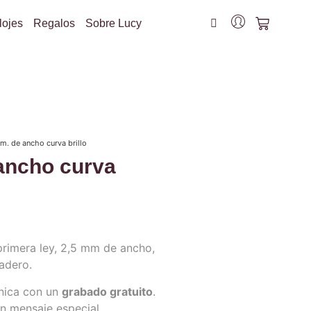
lojes
Regalos
Sobre Lucy
m. de ancho curva brillo
 ancho curva
 primera ley, 2,5 mm de ancho,
adero.
única con un
grabado gratuito
.
un mensaje especial.