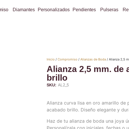
miso
Diamantes
Personalizados
Pendientes
Pulseras
Re
Inicio
/
Compromiso
/
Alianzas de Boda
/ Alianza 2,5 m
Alianza 2,5 mm. de
brillo
AL2_5
SKU:
Alianza curva lisa en oro amarillo de
acabado brillo. Diseño elegante y dur
Haz de tu alianza de boda una joya 
Personalízala con iniciales, fechas o 