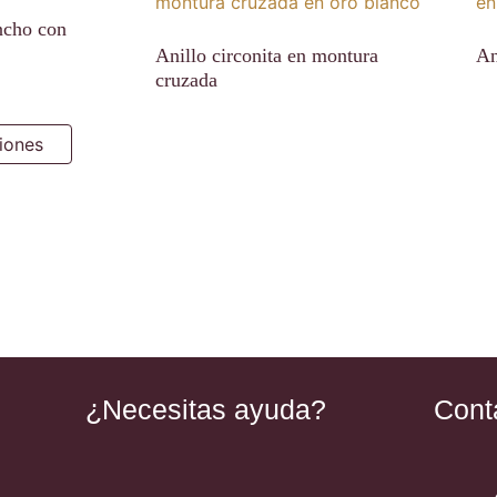
ncho con
Anillo circonita en montura
An
cruzada
iones
¿Necesitas ayuda?
Cont