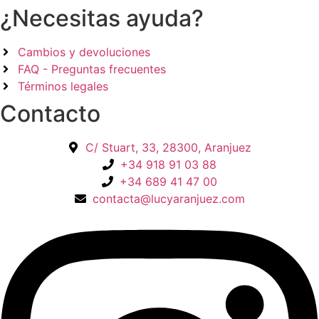
la
¿Necesitas ayuda?
pá
de
pr
Cambios y devoluciones
FAQ - Preguntas frecuentes
Términos legales
Contacto
C/ Stuart, 33, 28300, Aranjuez
+34 918 91 03 88
+34 689 41 47 00
contacta@lucyaranjuez.com