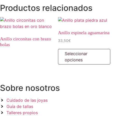
Productos relacionados
Anillo espinela aguamarina
Anillo circonitas con brazo
33,50
€
bolas
Es
Seleccionar
pr
opciones
tie
múl
var
La
op
Sobre nosotros
se
pu
Cuidado de las joyas
ele
Guía de tallas
en
Talleres propios