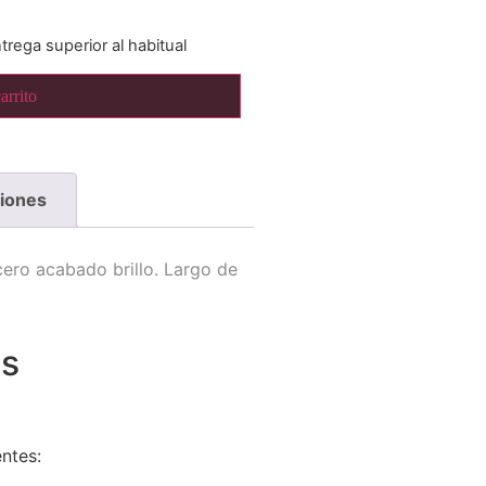
trega superior al habitual
arrito
ciones
ro acabado brillo. Largo de
es
ntes: