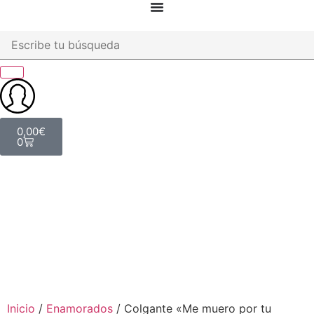
0,00
€
0
Inicio
/
Enamorados
/ Colgante «Me muero por tu