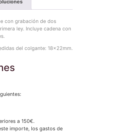
oluciones
le con grabación de dos
imera ley. Incluye cadena con
s.
didas del colgante: 18x22mm.
ones
guientes:
eriores a 150€.
este importe, los gastos de