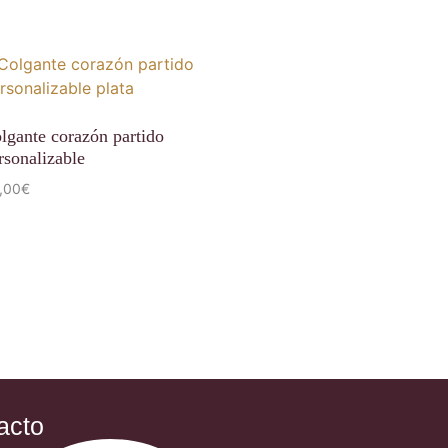
lgante corazón partido
rsonalizable
,00
€
acto