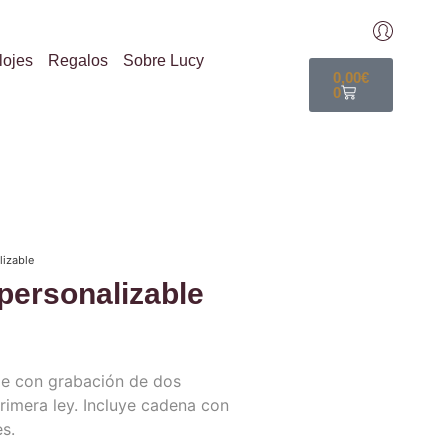
lojes
Regalos
Sobre Lucy
0,00
€
0
lizable
personalizable
le con grabación de dos
imera ley. Incluye cadena con
s.