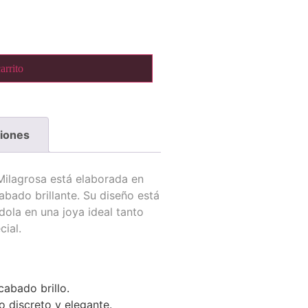
arrito
ciones
Milagrosa está elaborada en
abado brillante. Su diseño está
ndola en una joya ideal tanto
ial.
cabado brillo.
 discreto y elegante.