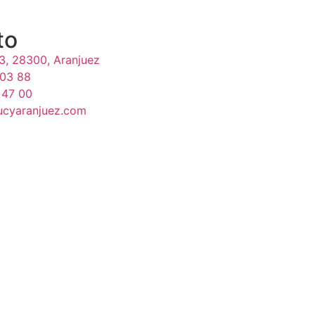
to
33, 28300, Aranjuez
 03 88
 47 00
ucyaranjuez.com