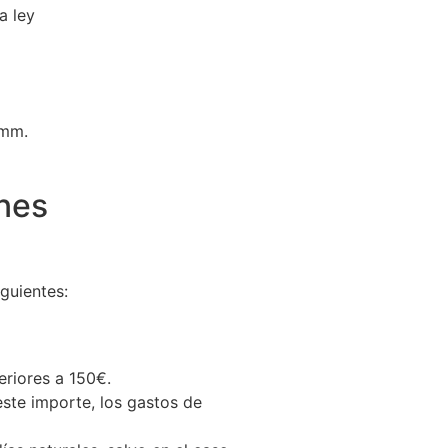
a ley
 mm.
ones
guientes:
eriores a 150€.
este importe, los gastos de