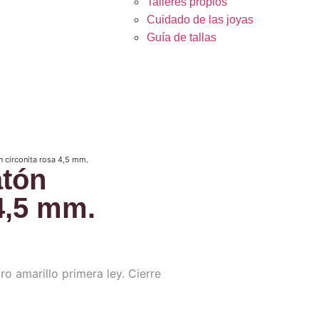
Talleres propios
Cuidado de las joyas
Guía de tallas
n circonita rosa 4,5 mm.
atón
 4,5 mm.
ro amarillo primera ley. Cierre