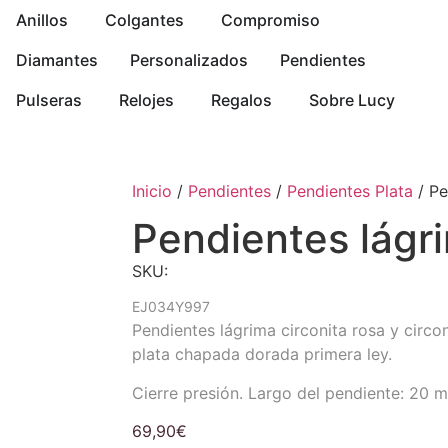
Anillos
Colgantes
Compromiso
Diamantes
Personalizados
Pendientes
Pulseras
Relojes
Regalos
Sobre Lucy
Inicio
/
Pendientes
/
Pendientes Plata
/ Pe
Pendientes lágr
SKU:
EJ034Y997
Pendientes lágrima circonita rosa y circo
plata chapada dorada primera ley.
Cierre presión. Largo del pendiente: 20 
69,90
€