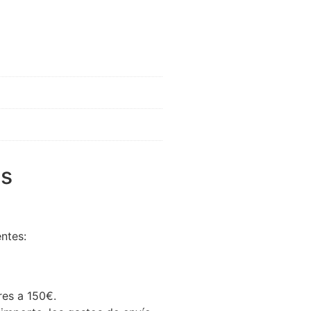
es
ntes:
res a 150€.