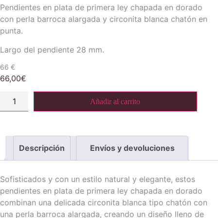
Pendientes en plata de primera ley chapada en dorado
con perla barroca alargada y circonita blanca chatón en
punta.
Largo del pendiente 28 mm.
66 €
66,00
€
Pendientes
Añadir al carrito
perla
alargada
barroca
cantidad
Descripción
Envíos y devoluciones
Sofisticados y con un estilo natural y elegante, estos
pendientes en plata de primera ley chapada en dorado
combinan una delicada circonita blanca tipo chatón con
una perla barroca alargada, creando un diseño lleno de