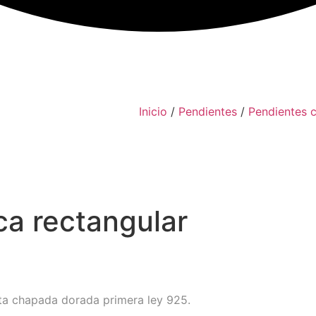
Inicio
/
Pendientes
/
Pendientes c
ca rectangular
ata chapada dorada primera ley 925.