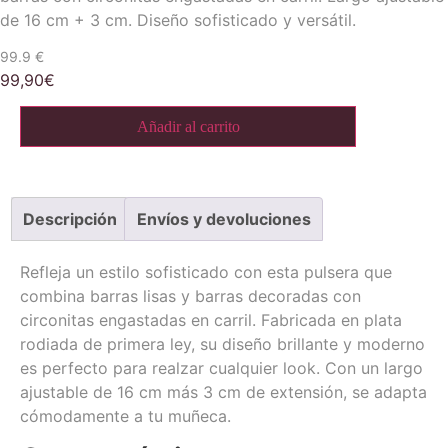
de 16 cm + 3 cm. Diseño sofisticado y versátil.
99.9 €
99,90
€
Pulsera
Añadir al carrito
barras
circonitas
carril
cantidad
Descripción
Envíos y devoluciones
Refleja un estilo sofisticado con esta pulsera que
combina barras lisas y barras decoradas con
circonitas engastadas en carril. Fabricada en plata
rodiada de primera ley, su diseño brillante y moderno
es perfecto para realzar cualquier look. Con un largo
ajustable de 16 cm más 3 cm de extensión, se adapta
cómodamente a tu muñeca.