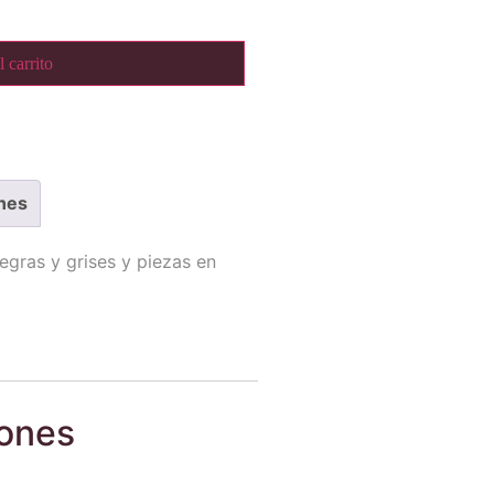
 carrito
nes
egras y grises y piezas en
iones