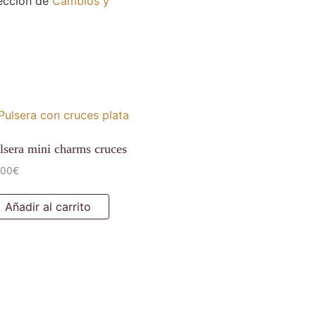
sección de
Cambios y
lsera mini charms cruces
,00
€
Añadir al carrito