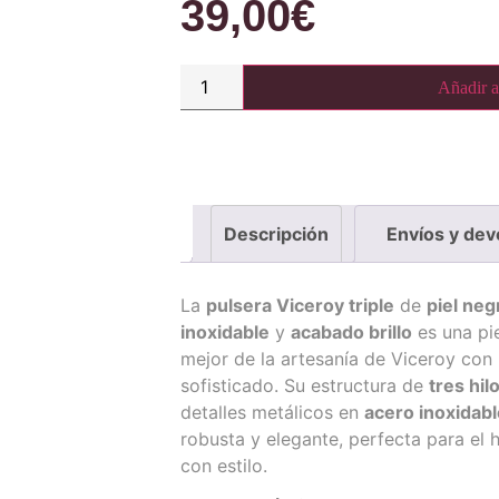
39,00
€
Añadir al
Descripción
Envíos y dev
La
pulsera Viceroy triple
de
piel neg
inoxidable
y
acabado brillo
es una pi
mejor de la artesanía de Viceroy co
sofisticado. Su estructura de
tres hil
detalles metálicos en
acero inoxidabl
robusta y elegante, perfecta para el
con estilo.