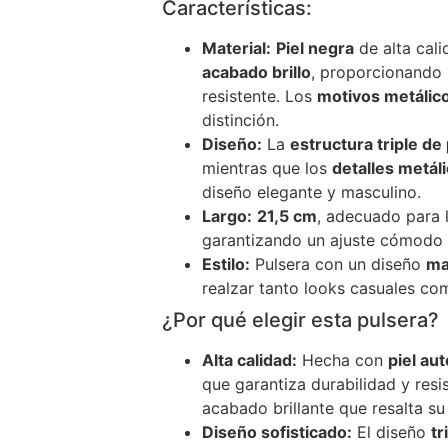
Características:
Material:
Piel negra
de alta cal
acabado brillo
, proporcionando
resistente. Los
motivos metálic
distinción.
Diseño:
La
estructura triple de 
mientras que los
detalles metál
diseño elegante y masculino.
Largo:
21,5 cm
, adecuado para 
garantizando un ajuste cómodo 
Estilo:
Pulsera con un diseño
ma
realzar tanto looks casuales co
¿Por qué elegir esta pulsera?
Alta calidad:
Hecha con
piel aut
que garantiza durabilidad y resi
acabado brillante que resalta su
Diseño sofisticado:
El diseño
tr