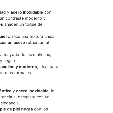
idad y
acero inoxidable
con
 un contraste moderno y
os
añaden un toque de
piel
ofrece una textura única,
icos en acero
refuerzan el
la mayoría de las muñecas,
y seguro.
sculino y moderno
, ideal para
mo más formales.
éntica
y
acero inoxidable
, lo
stencia al desgaste con un
 elegancia.
iple de piel negra
con los