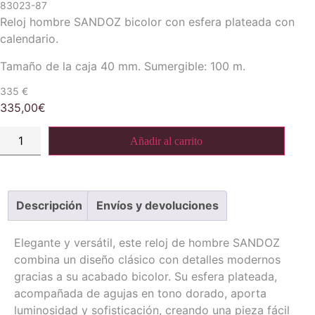
83023-87
Reloj hombre SANDOZ bicolor con esfera plateada con
calendario.
Tamaño de la caja 40 mm. Sumergible: 100 m.
335 €
335,00
€
Reloj
Añadir al carrito
acero
bicolor
-
Sandoz
cantidad
Descripción
Envíos y devoluciones
Elegante y versátil, este reloj de hombre SANDOZ
combina un diseño clásico con detalles modernos
gracias a su acabado bicolor. Su esfera plateada,
acompañada de agujas en tono dorado, aporta
luminosidad y sofisticación, creando una pieza fácil