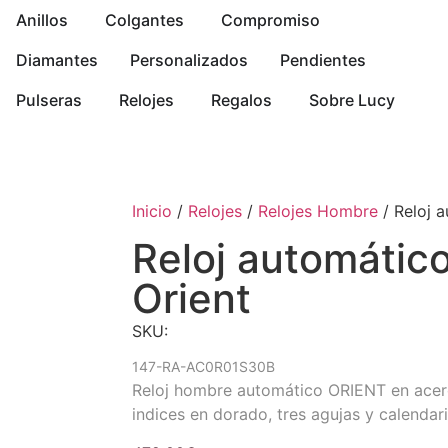
Anillos
Colgantes
Compromiso
Diamantes
Personalizados
Pendientes
Pulseras
Relojes
Regalos
Sobre Lucy
Inicio
/
Relojes
/
Relojes Hombre
/ Reloj a
Reloj automático
Orient
SKU:
147-RA-AC0R01S30B
Reloj hombre automático ORIENT en acero
indices en dorado, tres agujas y calendar