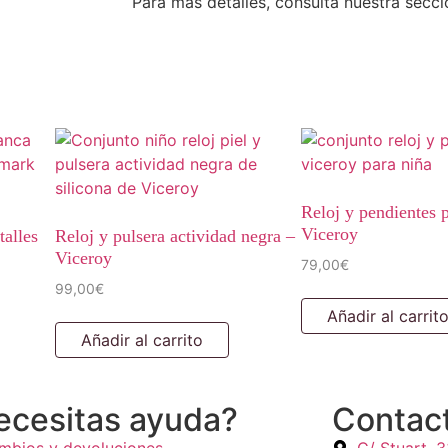
Para más detalles, consulta nuestra secc
Reloj y pendientes p
Viceroy
talles
Reloj y pulsera actividad negra –
Viceroy
79,00
€
99,00
€
Añadir al carrit
Añadir al carrito
ecesitas ayuda?
Contac