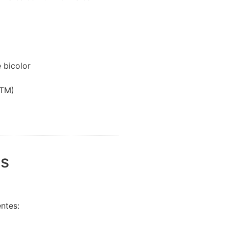
 bicolor
ATM)
es
ntes: