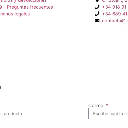
mbios y devoluciones
C/ Stuart, 
Q - Preguntas frecuentes
+34 918 91
rminos legales
+34 689 41
contacta@l
s
Correo