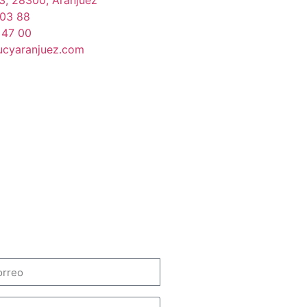
33, 28300, Aranjuez
 03 88
 47 00
ucyaranjuez.com