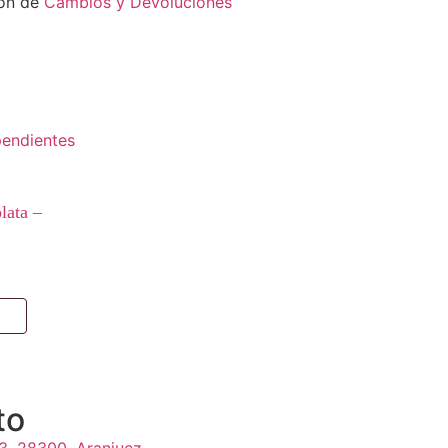
ión de
Cambios y Devoluciones
lata –
o
to