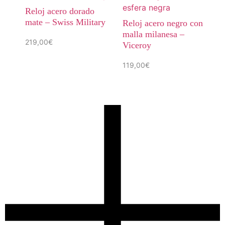
Reloj acero dorado
mate – Swiss Military
Reloj acero negro con
malla milanesa –
219,00
€
Viceroy
119,00
€