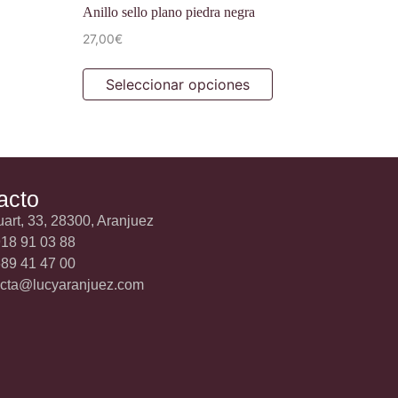
Anillo sello plano piedra negra
27,00
€
Seleccionar opciones
acto
uart, 33, 28300, Aranjuez
18 91 03 88
89 41 47 00
acta@lucyaranjuez.com