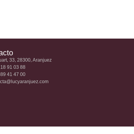
acto
uart, 33, 28300, Aranjuez
18 91 03 88
89 41 47 00
acta@lucyaranjuez.com