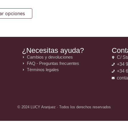
ar opciones
¿Necesitas ayuda?
Cont
Cambios y devoluciones
C/ St
FAQ - Preguntas frecuentes
+34 9
Términos legales
+34 6
cont
© 2024 LUCY Aranjuez · Todos los derechos reservados