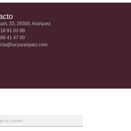
acto
uart, 33, 28300, Aranjuez
18 91 03 88
89 41 47 00
acta@lucyaranjuez.com