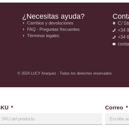
¿Necesitas ayuda?
Cont
Cambios y devoluciones
C/ St
FAQ - Preguntas frecuentes
+34 9
Términos legales
+34 6
cont
© 2024 LUCY Aranjuez · Todos los derechos reservados
SKU
Correo