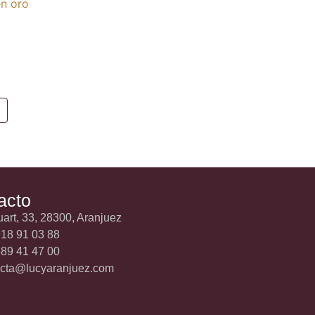
acto
uart, 33, 28300, Aranjuez
18 91 03 88
89 41 47 00
acta@lucyaranjuez.com