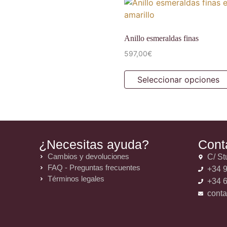
Anillo esmeraldas finas
597,00
€
Seleccionar opciones
¿Necesitas ayuda?
Cont
Cambios y devoluciones
C/ St
FAQ - Preguntas frecuentes
+34 9
Términos legales
+34 6
cont