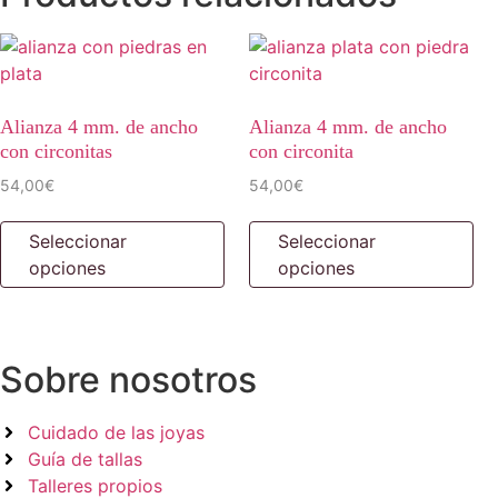
Alianza 4 mm. de ancho
Alianza 4 mm. de ancho
con circonitas
con circonita
54,00
€
54,00
€
Este
Es
Seleccionar
Seleccionar
producto
pr
opciones
opciones
tiene
tie
múltiples
múl
variantes.
var
Las
La
Sobre nosotros
opciones
op
se
se
pueden
pu
Cuidado de las joyas
elegir
ele
Guía de tallas
en
en
Talleres propios