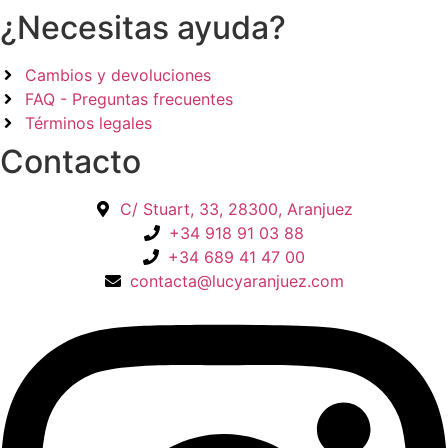
la
la
¿Necesitas ayuda?
página
pá
de
de
Cambios y devoluciones
producto
pr
FAQ - Preguntas frecuentes
Términos legales
Contacto
C/ Stuart, 33, 28300, Aranjuez
+34 918 91 03 88
+34 689 41 47 00
contacta@lucyaranjuez.com